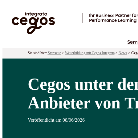
Skip to main content
Ihr Business Partner für
Performance Learning
Sem
Sie sind hier:
Startseite
>
Weiterbildung mit Cegos Integrata
>
News
>
Cego
Cegos unter de
Anbieter von T
Veröffentlicht am 08/06/2026