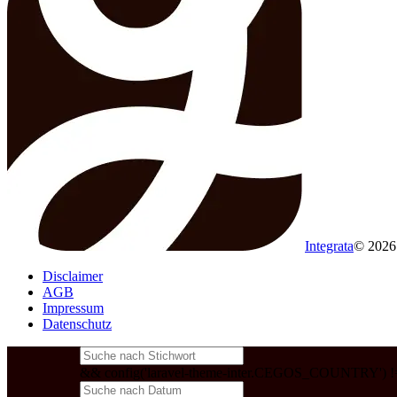
Integrata
© 202
Disclaimer
AGB
Impressum
Datenschutz
&& config('laravel-theme-inter.CEGOS_COUNTRY') != 