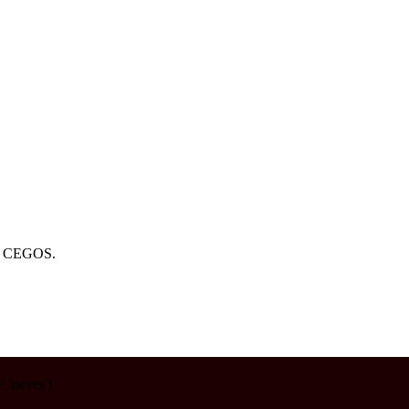
6 CEGOS.
'neves')