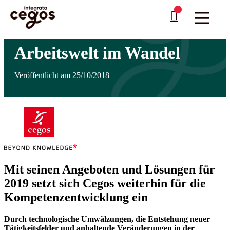
Skip to main content
Sie sind hier:
Startseite
>
Weiterbildung mit Cegos Integrata
>
News
>
Arbeitswelt im
…
Wandel
Arbeitswelt im Wandel
Veröffentlicht am 25/10/2018
Mit seinen Angeboten und Lösungen für
2019 setzt sich Cegos weiterhin für die
Kompetenzentwicklung ein
Durch technologische Umwälzungen, die Entstehung neuer
Tätigkeitsfelder und anhaltende Veränderungen in der