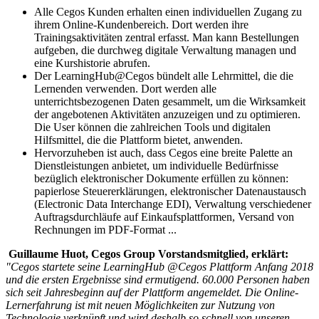
Alle Cegos Kunden erhalten einen individuellen Zugang zu
ihrem Online-Kundenbereich. Dort werden ihre
Trainingsaktivitäten zentral erfasst. Man kann Bestellungen
aufgeben, die durchweg digitale Verwaltung managen und
eine Kurshistorie abrufen.
Der LearningHub@Cegos bündelt alle Lehrmittel, die die
Lernenden verwenden. Dort werden alle
unterrichtsbezogenen Daten gesammelt, um die Wirksamkeit
der angebotenen Aktivitäten anzuzeigen und zu optimieren.
Die User können die zahlreichen Tools und digitalen
Hilfsmittel, die die Plattform bietet, anwenden.
Hervorzuheben ist auch, dass Cegos eine breite Palette an
Dienstleistungen anbietet, um individuelle Bedürfnisse
bezüglich elektronischer Dokumente erfüllen zu können:
papierlose Steuererklärungen, elektronischer Datenaustausch
(Electronic Data Interchange EDI), Verwaltung verschiedener
Auftragsdurchläufe auf Einkaufsplattformen, Versand von
Rechnungen im PDF-Format ...
Guillaume Huot, Cegos Group Vorstandsmitglied, erklärt:
"Cegos startete seine LearningHub @Cegos Plattform Anfang 2018
und die ersten Ergebnisse sind ermutigend. 60.000 Personen haben
sich seit Jahresbeginn auf der Plattform angemeldet. Die Online-
Lernerfahrung ist mit neuen Möglichkeiten zur Nutzung von
Technologie verknüpft und wird deshalb so schnell von unseren