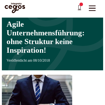
Skip to main content
Sie sind hier:
Startseite
>
Weiterbildung mit Cegos Integrata
>
News
>
Agile
…
Unternehmensführung: ohne Struktur keine Inspiration!
Agile
Unternehmensführung:
ohne Struktur keine
Inspiration!
Veröffentlicht am 08/10/2018