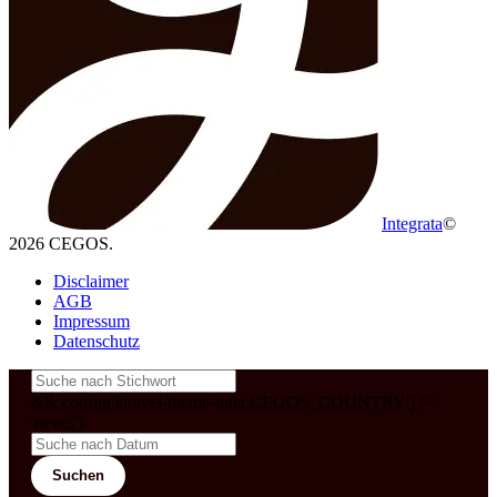
Integrata
©
2026 CEGOS.
Disclaimer
AGB
Impressum
Datenschutz
&& config('laravel-theme-inter.CEGOS_COUNTRY') !=
'neves')
Suchen