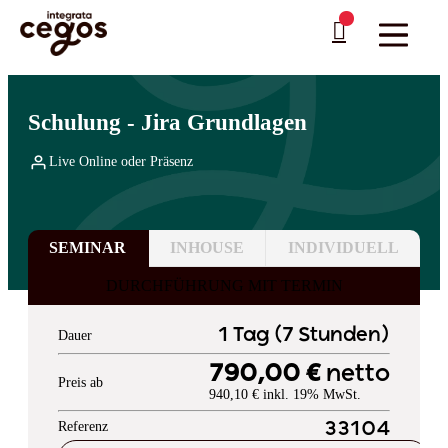
Skip to main content
Sie sind hier:
Startseite
>
Professionelle Weiterbildung & Schulungen in Deutschland
…
>
Web-Plattformen & Applikationsserver
>
Jira & Confluence
Schulung - Jira Grundlagen
Live Online oder Präsenz
SEMINAR
INHOUSE
INDIVIDUELL
DURCHFÜHRUNG MIT TERMIN
1 Tag (7 Stunden)
Dauer
790,00 €
netto
Preis ab
940,10 € inkl. 19% MwSt.
Referenz
33104