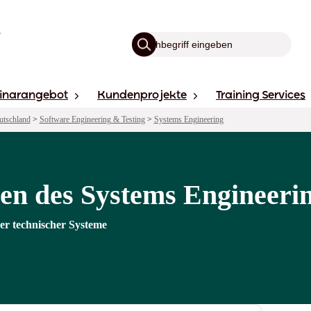
inarangebot
Kundenprojekte
Training Services
utschland
>
Software Engineering & Testing
>
Systems Engineering
en des Systems Engineeri
xer technischer Systeme