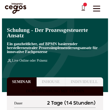
Skip to main content
Sie sind hier:
Startseite
>
Professionelle Weiterbildung & Schulungen in Deutschland
…
>
Software Engineering & Testing
>
Software Architektur
Schulung - Der Prozessgesteuerte
Ansatz
Ein ganzheitlicher, auf BPMN basierender
herstellerneutraler Prozessimplementierungsansatz für
innovative Fachprozesse
Live Online oder Präsenz
SEMINAR
INHOUSE
INDIVIDUELL
DURCHFÜHRUNG MIT TERMIN
2 Tage (14 Stunden)
Dauer