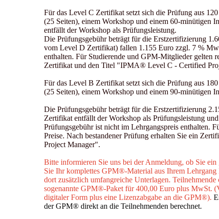
Für das Level C Zertifikat setzt sich die Prüfung aus 120
(25 Seiten), einem Workshop und einem 60-minütigen I
entfällt der Workshop als Prüfungsleistung.
Die Prüfungsgebühr beträgt für die Erstzertifizierung 1.
vom Level D Zertifikat) fallen 1.155 Euro zzgl. 7 % Mw
enthalten. Für Studierende und GPM-Mitglieder gelten re
Zertifikat und den Titel "IPMA® Level C - Certified Pr
Für das Level B Zertifikat setzt sich die Prüfung aus 180
(25 Seiten), einem Workshop und einem 90-minütigen 
Die Prüfungsgebühr beträgt für die Erstzertifizierung 
Zertifikat entfällt der Workshop als Prüfungsleistung un
Prüfungsgebühr ist nicht im Lehrgangspreis enthalten. F
Preise. Nach bestandener Prüfung erhalten Sie ein Zerti
Project Manager".
Bitte informieren Sie uns bei der Anmeldung, ob Sie ein gü
Sie Ihr komplettes GPM®-Material aus Ihrem Lehrgang 
dort zusätzlich umfangreiche Unterlagen. Teilnehmende o
sogenannte GPM®-Paket für 400,00 Euro plus MwSt. (
digitaler Form plus eine Lizenzabgabe an die GPM®).
E
der GPM® direkt an die Teilnehmenden berechnet.