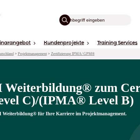
inarangebot
Kundenprojekte
Training Services
utschland
>
Projektmanagement
>
Zertifizierung IPMA/ GPM®
M Weiterbildung® zum Cert
vel C)/(IPMA® Level B)
 Weiterbildung® für Ihre Karriere im Projektmanagement.