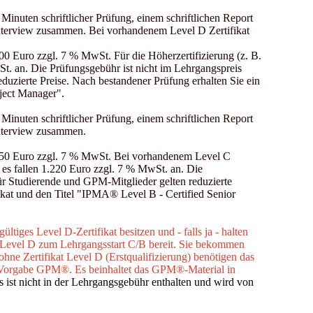
 Minuten schriftlicher Prüfung, einem schriftlichen Report
nterview zusammen. Bei vorhandenem Level D Zertifikat
600 Euro zzgl. 7 % MwSt. Für die Höherzertifizierung (z. B.
St. an. Die Prüfungsgebühr ist nicht im Lehrgangspreis
duzierte Preise. Nach bestandener Prüfung erhalten Sie ein
oject Manager".
 Minuten schriftlicher Prüfung, einem schriftlichen Report
Interview zusammen.
2.150 Euro zzgl. 7 % MwSt. Bei vorhandenem Level C
d es fallen 1.220 Euro zzgl. 7 % MwSt. an. Die
ür Studierende und GPM-Mitglieder gelten reduzierte
fikat und den Titel "IPMA® Level B - Certified Senior
ltiges Level D-Zertifikat besitzen und - falls ja - halten
Level D zum Lehrgangsstart C/B bereit. Sie bekommen
hne Zertifikat Level D (Erstqualifizierung) benötigen das
Vorgabe GPM®. Es beinhaltet das GPM®-Material in
s ist nicht in der Lehrgangsgebühr enthalten und wird von