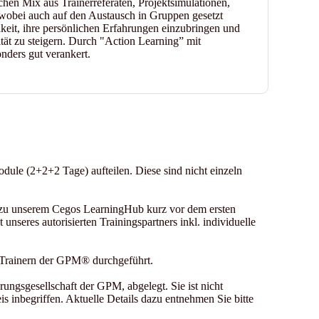
hen Mix aus Trainerreferaten, Projektsimulationen,
wobei auch auf den Austausch in Gruppen gesetzt
eit, ihre persönlichen Erfahrungen einzubringen und
ität zu steigern. Durch "Action Learning” mit
nders gut verankert.
odule (2+2+2 Tage) aufteilen. Diese sind nicht einzeln
s zu unserem Cegos LearningHub kurz vor dem ersten
unseres autorisierten Trainingspartners inkl. individuelle
d Trainern der GPM® durchgeführt.
ungsgesellschaft der GPM, abgelegt. Sie ist nicht
is inbegriffen. Aktuelle Details dazu entnehmen Sie bitte