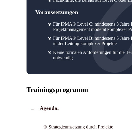
Fachkräfte, die bereits auf Level C oder L
Voraussetzungen
Für IPMA® Level C: mindestens 3 Jahre Er
Projektmanagement moderat komplexer Pr
Für IPMA® Level B: mindestens 5 Jahre Er
in der Leitung komplexer Projekte
Keine formalen Anforderungen für die Teiln
notwendig
Trainingsprogramm
Agenda:
Strategieumsetzung durch Projekte