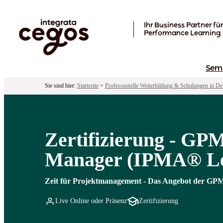
Skip to main content
Ihr Business Partner für
Performance Learning
Sem
Sie sind hier:
Startseite
>
Professionelle Weiterbildung & Schulungen in De
Zertifizierung - GP
Manager (IPMA® Le
Zeit für Projektmanagement - Das Angebot der GPM
Live Online oder Präsenz
Zertifizierung