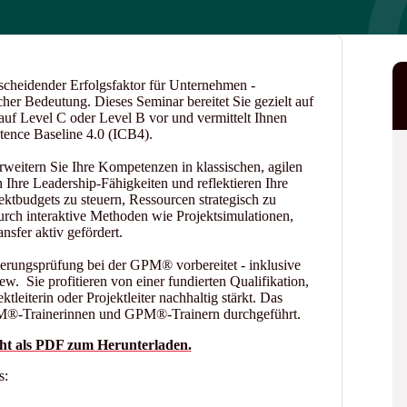
tscheidender Erfolgsfaktor für Unternehmen -
her Bedeutung. Dieses Seminar bereitet Sie gezielt auf
auf Level C oder Level B vor und vermittelt Ihnen
tence Baseline 4.0 (ICB4).
erweitern Sie Ihre Kompetenzen in klassischen, agilen
Ihre Leadership-Fähigkeiten und reflektieren Ihre
ektbudgets zu steuern, Ressourcen strategisch zu
rch interaktive Methoden wie Projektsimulationen,
nsfer aktiv gefördert.
ierungsprüfung bei der GPM® vorbereitet - inklusive
w. Sie profitieren von einer fundierten Qualifikation,
ktleiterin oder Projektleiter nachhaltig stärkt. Das
GPM®-Trainerinnen und GPM®-Trainern durchgeführt.
ht als PDF zum Herunterladen.
s: