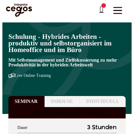
Skip to main content
Sie sind hier:
Startseite
>
Professionelle Weiterbildung & Schulungen in Deutschland
…
>
Persönliche Entwicklung
>
Resilienz, Achtsamkeit und Stressbewältigung
Schulung - Hybrides Arbeiten -
produktiv und selbstorganisiert im
Homeoffice und im Büro
Mit Selbstmanagement und Zielfokussierung zu mehr
Produktivität in der hybriden Arbeitswelt
Live Online Training
SEMINAR
INHOUSE
INDIVIDUELL
DURCHFÜHRUNG MIT TERMIN
3 Stunden
Dauer