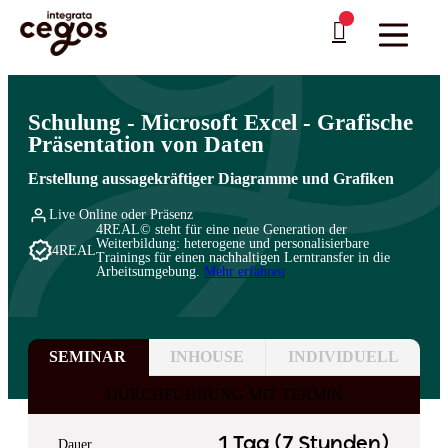
Skip to main content
Sie sind hier:
Startseite
>
Professionelle Weiterbildung & Schulungen in Deutschland
…
>
Microsoft
>
Excel
Schulung - Microsoft Excel - Grafische
Präsentation von Daten
Erstellung aussagekräftiger Diagramme und Grafiken
Live Online oder Präsenz
4REAL© steht für eine neue Generation der
Weiterbildung: heterogene und personalisierbare
4REAL
Trainings für einen nachhaltigen Lerntransfer in die
Arbeitsumgebung.
Mehr erfahren
SEMINAR
INHOUSE
INDIVIDUELL
DURCHFÜHRUNG MIT TERMIN
1 Tag (7 Stunden)
Dauer