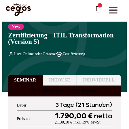
Skip to main content
Sie sind hier:
Startseite
>
Professionelle Weiterbildung & Schulungen in Deutschland
>
IT-
…
Governance: Normen & Standards
>
ITIL
New
Zertifizierung - ITIL Transformation
(Version 5)
Live Online oder Präsenz
Zertifizierung
SEMINAR
INHOUSE
INDIVIDUELL
DURCHFÜHRUNG MIT TERMIN
3 Tage (21 Stunden)
Dauer
1.790,00 €
netto
Preis ab
2.130,10 € inkl. 19% MwSt.