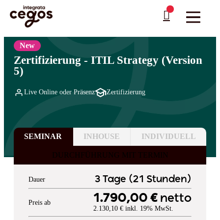
Skip to main content
Sie sind hier:
Startseite
>
Professionelle Weiterbildung & Schulungen in Deutschland
>
IT-
…
Governance: Normen & Standards
>
ITIL
New
Zertifizierung - ITIL Strategy (Version
5)
Live Online oder Präsenz
Zertifizierung
SEMINAR
INHOUSE
INDIVIDUELL
DURCHFÜHRUNG MIT TERMIN
3 Tage (21 Stunden)
Dauer
1.790,00 €
netto
Preis ab
2.130,10 € inkl. 19% MwSt.