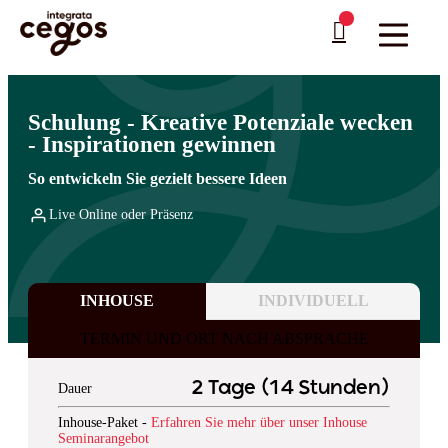
Skip to main content
Sie sind hier:
Startseite
>
Professionelle Weiterbildung & Schulungen in Deutschland
…
>
Business Skills
>
Kreativität und Problemlösung
Schulung - Kreative Potenziale wecken
- Inspirationen gewinnen
So entwickeln Sie gezielt bessere Ideen
Live Online oder Präsenz
INHOUSE
INDIVIDUELL
TERMIN UND ORT NACH ABSPRACHE
2 Tage (14 Stunden)
Dauer
Inhouse-Paket -
Erfahren Sie mehr über unser Inhouse
Seminarangebot