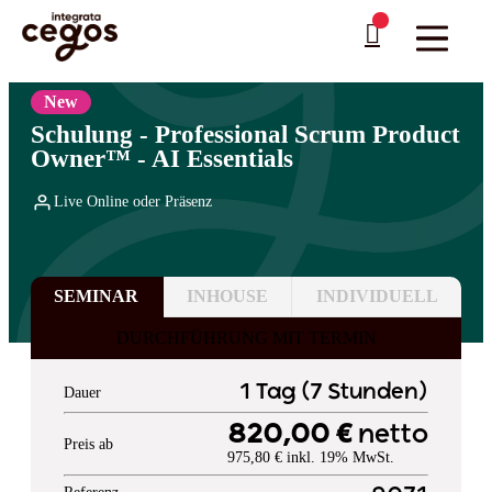
Skip to main content
Sie sind hier:
Startseite
>
Professionelle Weiterbildung & Schulungen in Deutschland
…
>
Agilität & Scrum
New
Schulung - Professional Scrum Product
Owner™ - AI Essentials
Live Online oder Präsenz
SEMINAR
INHOUSE
INDIVIDUELL
DURCHFÜHRUNG MIT TERMIN
1 Tag (7 Stunden)
Dauer
820,00 €
netto
Preis ab
975,80 € inkl. 19% MwSt.